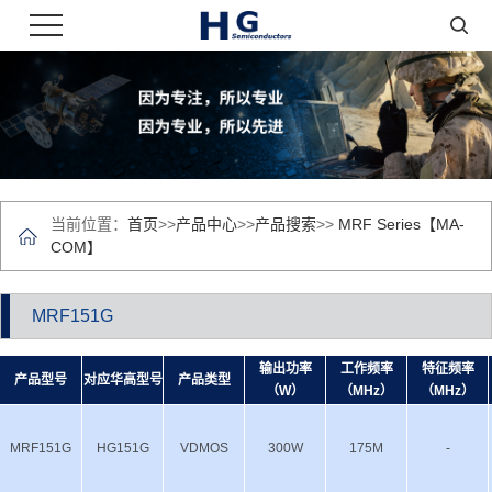
当前位置：
首页
>>
产品中心
>>
产品搜索
>>
MRF Series【MA-
COM】
MRF151G
输出功率
工作频率
特征频率
产品型号
对应华高型号
产品类型
（W）
（MHz）
（MHz）
MRF151G
HG151G
VDMOS
300W
175M
-