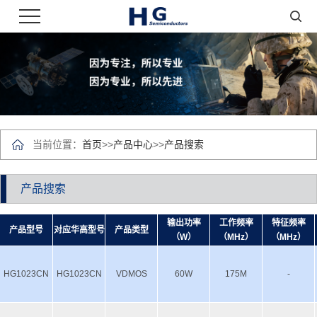
当前位置：
首页
>>
产品中心
>>
产品搜索
产品搜索
输出功率
工作频率
特征频率
产品型号
对应华高型号
产品类型
（W）
（MHz）
（MHz）
HG1023CN
HG1023CN
VDMOS
60W
175M
-