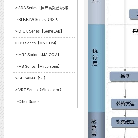
> 3DA Series【国产高频管系列】
> BLF/BLW Series【NXP】
> D*UK Series【SemeLAB】
> DU Series【MA-COM】
> MRF Series【MA-COM】
> MS Series【Mircorsemi】
> SD Series【ST】
> VRF Series【Mircorsemi】
> Other Series